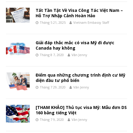
Tất Tần Tật Về Visa Công Tác Việt Nam –
Hỗ Trợ Nhập Cảnh Hoàn Hảo
Tháng 5 21, 2025
Vietnam Embassy Staff
Giải đáp thắc mắc có visa Mỹ đi được
Canada hay không
Tháng 8 7, 2020
Vân Jenny
Điểm qua những chương trình định cư Mỹ
diện đầu tư phổ biến
Tháng 7 29, 2020
Vân Jenny
[THAM KHẢO] Thủ tục visa Mỹ: Mẫu đơn DS
160 bằng tiếng Việt
Tháng 7 9, 2020
Vân Jenny