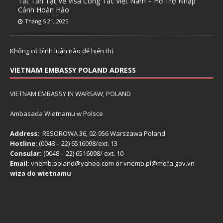
Tất Tần Tật Về Visa Công Tác Việt Nam – Hỗ Trợ Nhập
Cảnh Hoàn Hảo
Tháng 5 21, 2025
Không có bình luận nào để hiển thị.
VIETNAM EMBASSY POLAND ADRESS
VIETNAM EMBASSY IN WARSAW, POLAND
Ambasada Wietnamu w Polsce
Address:
RESOROWA 36, 02-956 Warszawa Poland
Hotline:
(0048 – 22) ​6516098/ext. 13
Consular:
(0048 – 22) 6516098/ ext. 10
Email:
vnemb.poland@yahoo.com or vnemb.pl@mofa.gov.vn
wiza do wietnamu