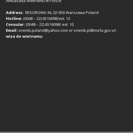
Ambasada Wietnamu w Polsce
Address:
RESOROWA 36, 02-956 Warszawa Poland
Hotline:
(0048 – 22) ​6516098/ext. 13
Consular:
(0048 – 22) 6516098/ ext. 10
Email:
vnemb.poland@yahoo.com or vnemb.pl@mofa.gov.vn
wiza do wietnamu