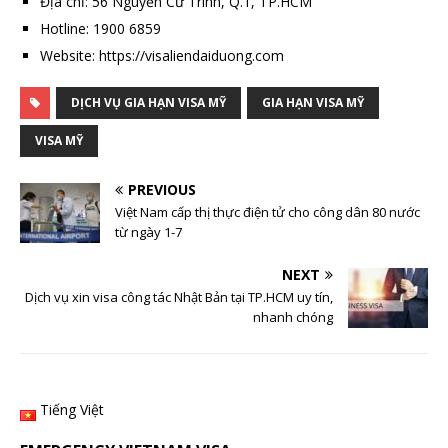
Địa chỉ: 56 Nguyễn Cư Trinh, Q.1, TP.HCM
Hotline: 1900 6859
Website: https://visaliendaiduong.com
DỊCH VỤ GIA HẠN VISA MỸ
GIA HẠN VISA MỸ
VISA MỸ
PREVIOUS
Việt Nam cấp thị thực điện tử cho công dân 80 nước
từ ngày 1-7
NEXT
Dịch vụ xin visa công tác Nhật Bản tại TP.HCM uy tín,
nhanh chóng
Tiếng Việt