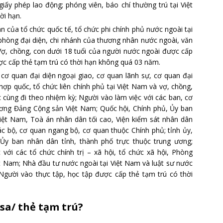
ấy phép lao động; phóng viên, báo chí thường trú tại Việt
ời hạn.
n của tổ chức quốc tế, tổ chức phi chính phủ nước ngoài tại
hòng đại diện, chi nhánh của thương nhân nước ngoài, văn
 Vợ, chồng, con dưới 18 tuổi của người nước ngoài được cấp
ược cấp thẻ tạm trú có thời hạn không quá 03 năm.
cơ quan đại diện ngoại giao, cơ quan lãnh sự, cơ quan đại
hợp quốc, tổ chức liên chính phủ tại Việt Nam và vợ, chồng,
c cùng đi theo nhiệm kỳ; Người vào làm việc với các ban, cơ
 ương Đảng Cộng sản Việt Nam; Quốc hội, Chính phủ, Ủy ban
iệt Nam, Toà án nhân dân tối cao, Viện kiểm sát nhân dân
ác bộ, cơ quan ngang bộ, cơ quan thuộc Chính phủ; tỉnh ủy,
Ủy ban nhân dân tỉnh, thành phố trực thuộc trung ương;
với các tổ chức chính trị – xã hội, tổ chức xã hội, Phòng
 Nam; Nhà đầu tư nước ngoài tại Việt Nam và luật sư nước
Người vào thực tập, học tập được cấp thẻ tạm trú có thời
sa/ thẻ tạm trú?