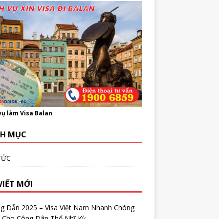
vụ làm Visa Balan
H MỤC
TỨC
VIẾT MỚI
g Dẫn 2025 – Visa Việt Nam Nhanh Chóng
 Cho Công Dân Thổ Nhĩ Kỳ