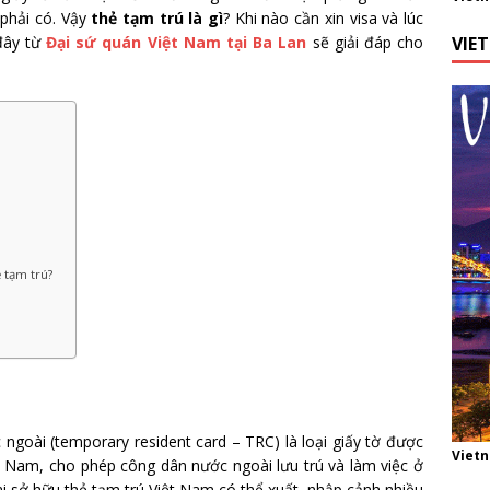
 phải có. Vậy
thẻ tạm trú là gì
? Khi nào cần xin visa và lúc
 đây từ
Đại sứ quán Việt Nam tại Ba Lan
sẽ giải đáp cho
VIE
 tạm trú?
ngoài (temporary resident card – TRC) là loại giấy tờ được
Viet
t Nam, cho phép công dân nước ngoài lưu trú và làm việc ở
i sở hữu thẻ tạm trú Việt Nam có thể xuất, nhập cảnh nhiều