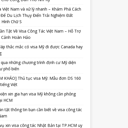
a Việt Nam và xử lý nhanh – Khám Phá Cách
 Để Du Lịch Thụy Điển Trải Nghiệm Đất
 Hình Chữ S
ần Tật Về Visa Công Tác Việt Nam – Hỗ Trợ
 Cảnh Hoàn Hảo
đáp thắc mắc có visa Mỹ đi được Canada hay
g
qua những chương trình định cư Mỹ diện
ư phổ biến
M KHẢO] Thủ tục visa Mỹ: Mẫu đơn DS 160
tiếng Việt
kiện xin gia hạn visa Mỹ không cần phỏng
tại HCM
ần tật thông tin bạn cần biết về visa công tác
 Nam
vụ xin visa công tác Nhật Bản tại TP.HCM uy