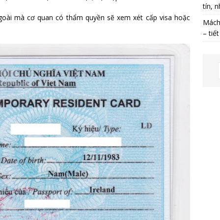
tín, 
goài mà cơ quan có thẩm quyền sẽ xem xét cấp visa hoặc
Mách 
– tiế