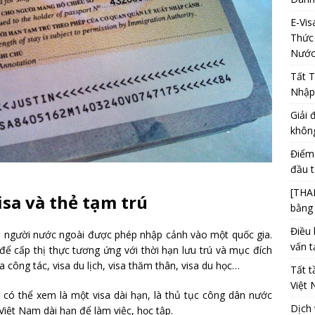
E-Vis
Thức
Nước
Tất T
Nhập
Giải 
khôn
Điểm 
đầu t
[THA
sa và thẻ tạm trú
bằng 
Điều 
hận người nước ngoài được phép nhập cảnh vào một quốc gia.
vấn 
 để cấp thị thực tương ứng với thời hạn lưu trú và mục đích
 công tác, visa du lịch, visa thăm thân, visa du học…
Tất t
Việt
g có thể xem là một visa dài hạn, là thủ tục công dân nước
Dịch 
 Việt Nam dài hạn để làm việc, học tập.