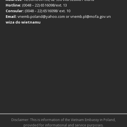
Hotline:
(0048 – 22) ​6516098/ext. 13
Consular:
(0048 – 22) 6516098/ ext. 10
Email:
vnemb.poland@yahoo.com or vnemb.pl@mofa.gov.vn
wiza do wietnamu
Disclaimer: This is information of the
Vietnam Embassy in Poland
,
provided for informational and service purposes.