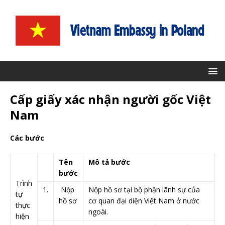
Cấp giấy xác nhận người gốc Việt
Nam
Các bước
​Tên
Mô tả bước
bước
Trình
​1.
​ Nộp
​Nộp hồ sơ tại bộ phận lãnh sự của
tự
hồ sơ
cơ quan đại diện Việt Nam ở nước
thực
ngoài.
hiện ​