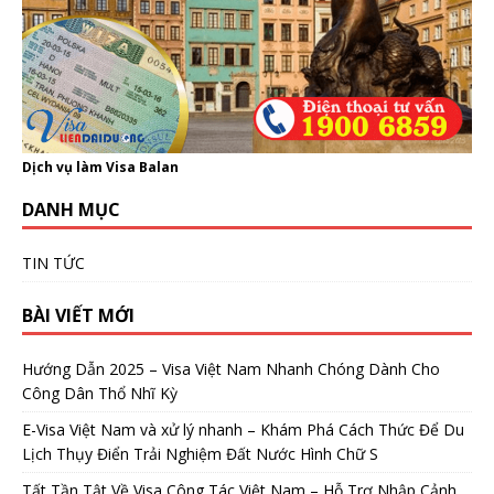
Dịch vụ làm Visa Balan
DANH MỤC
TIN TỨC
BÀI VIẾT MỚI
Hướng Dẫn 2025 – Visa Việt Nam Nhanh Chóng Dành Cho
Công Dân Thổ Nhĩ Kỳ
E-Visa Việt Nam và xử lý nhanh – Khám Phá Cách Thức Để Du
Lịch Thụy Điển Trải Nghiệm Đất Nước Hình Chữ S
Tất Tần Tật Về Visa Công Tác Việt Nam – Hỗ Trợ Nhập Cảnh