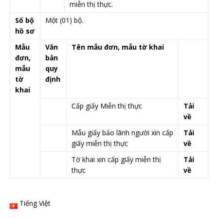
miễn thị thực.
Số bộ
Một (01) bộ.
hồ sơ
Mẫu
Văn
​Tên mẫu đơn, mẫu tờ khai
đơn,
bản
mẫu
quy
tờ
định​​
khai
​ ​
​ ​ ​
Cấp giấy Miễn th​​​ị thực
Tải
về
Mẫu giấy bảo lãnh người xin cấp
Tải
giấy miễn thị thực
về
Tờ khai xin cấp giấy miễn thị
Tải
thực
về
Tiếng Việt