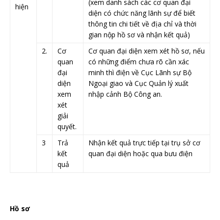
(xem danh sách các cơ quan đại
hiện ​
diện có chức năng lãnh sự để biết
​ ​ ​
thông tin chi tiết về địa chỉ và thời
gian nộp hồ sơ và nhận kết quả)
​2.
​​Cơ
Cơ quan đại diện xem xét hồ sơ, nếu
quan
có những điểm chưa rõ cần xác
đại
minh thì điện về Cục Lãnh sự Bộ
diện
Ngoại giao và Cục Quản lý xuất
xem
nhập cảnh Bộ Công an.
xét
giải
quyết.
​3
​​Trả
Nhận kết quả trực tiếp tại trụ sở cơ
kết
quan đại diện hoặc qua bưu điện
quả
Hồ sơ