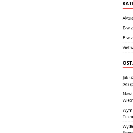
KAT
Aktua
E-wi
E-wi
Vietn
OST
Jak u
pasz
Nawig
Wietn
Wyma
Techn
Wydł
Prze