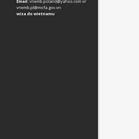
Email:
vnemb.poland@yahoo.com or
vnemb.pl@mofa.gov.vn
wiza do wietnamu