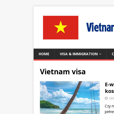
HOME
VISA & IMMIGRATION
C
Vietnam visa
E-w
kos
14 
Czy m
pełne