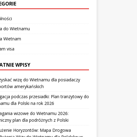
EGORIE
lności
za do Wietnamu
za Wietnam
am visa
ATNIE WPISY
zyskać wizę do Wietnamu dla posiadaczy
portów amerykańskich
acja podczas przesiadki: Plan tranzytowy do
amu dla Polski na rok 2026
gania wizowe do Wietnamu 2026:
iczny plan dla podróżnych z Polski
użenie Horyzontów: Mapa Drogowa
dłużenia Wizy do Wietnamu dla Polaków w