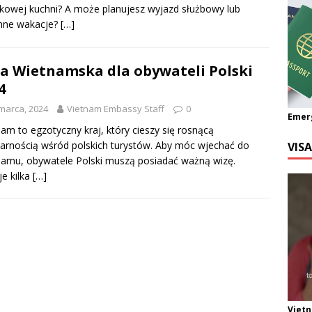
kowej kuchni? A może planujesz wyjazd służbowy lub
inne wakacje?
[…]
a Wietnamska dla obywateli Polski
4
marca, 2024
Vietnam Embassy Staff
0
Emer
am to egzotyczny kraj, który cieszy się rosnącą
arnością wśród polskich turystów. Aby móc wjechać do
VIS
amu, obywatele Polski muszą posiadać ważną wizę.
je kilka
[…]
Viet