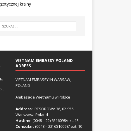
zotycznej krainy
VIETNAM EMBASSY POLAND
ADRESS
-
VIETNAM EMBASSY IN WARSAW,
do
POLAND
ć?…
Ambasada Wietnamu w Polsce
Address:
RESOROWA 36, 02-956
Warszawa Poland
Hotline:
(0048 – 22) ​6516098/ext. 13
Consular:
(0048 – 22) 6516098/ ext. 10