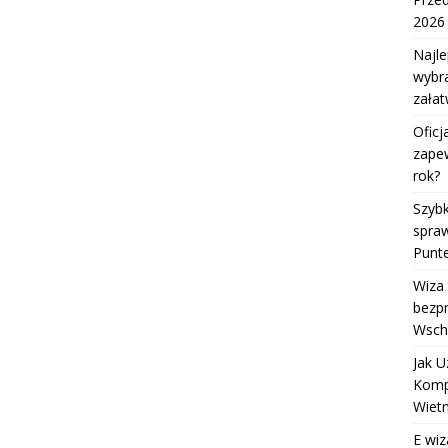
2026
Najle
wybr
załat
Oficj
zape
rok?
Szybk
spraw
Punt
Wiza 
bezp
Wsch
Jak U
Kompl
Wiet
E wiz