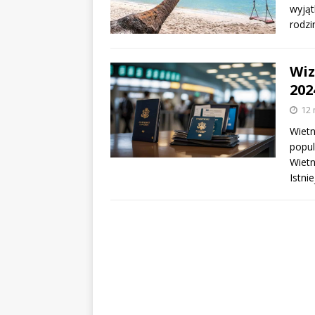
wyjąt
rodz
Wiz
202
12 
Wietn
popul
Wietn
Istnie