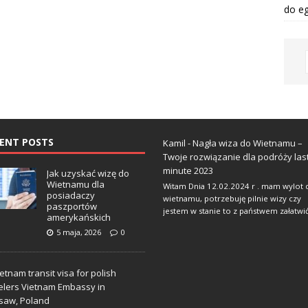
do eg
ENT POSTS
Kamil
-
Nagła wiza do Wietnamu –
Twoje rozwiązanie dla podróży last
minute 2023
Jak uzyskać wizę do
Wietnamu dla
Witam Dnia 12.02.2024 r . mam wylot 
posiadaczy
wietnamu, potrzebuję pilnie wizy czy
paszportów
jestem w stanie to z państwem załatwi
amerykańskich
5 maja, 2026
0
N
a
w
i