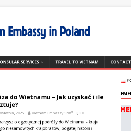
ONSULAR SERVICES
TRAVEL TO VIETNAM
CONTACT
Po
EME
iza do Wietnamu – Jak uzyskać i ile
ztuje?
kwietnia, 2025
Vietnam Embassy Staff
0
arzysz o egzotycznej podróży do Wietnamu – kraju
go niesamowitych krajobrazów, bogatej historii i