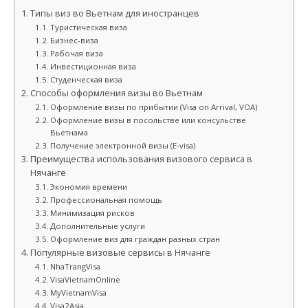
Типы виз во Вьетнам для иностранцев
Туристическая виза
Бизнес-виза
Рабочая виза
Инвестиционная виза
Студенческая виза
Способы оформления визы во Вьетнам
Оформление визы по прибытии (Visa on Arrival, VOA)
Оформление визы в посольстве или консульстве
Вьетнама
Получение электронной визы (E-visa)
Преимущества использования визового сервиса в
Нячанге
Экономия времени
Профессиональная помощь
Минимизация рисков
Дополнительные услуги
Оформление виз для граждан разных стран
Популярные визовые сервисы в Нячанге
NhaTrangVisa
VisaVietnamOnline
MyVietnamVisa
Visa2Asia